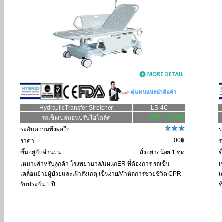
HydraulicTransfer Stretcher
LS-4C
รถเข็นเปลนอนปรับไฮโดลิค
ระดับความพึงพอใจ
ร
00฿
ราคา
ร
ขึ้นอยู่กับจำนวน
สั่งอย่างน้อย 1 ชุด
ข
เหมาะสำหรับลูกค้า
โรงพยาบาล/แผนกER ที่ต้องการ รถเข็น
เ
เคลื่อนย้ายผู้ป่วยและเฝ้าสังเกตุ เข็นง่าย/ทำหัถการช่วยชีวิต CPR
เ
รับประกัน 1 ปี
ช