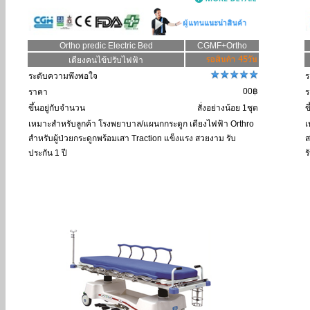
Ortho predic Electric Bed
CGMF+Ortho
เตียงคนไข้ปรับไฟฟ้า
ระดับความพึงพอใจ
ร
00฿
ราคา
ร
ขึ้นอยู่กับจำนวน
สั่งอย่างน้อย 1ชุด
ข
เหมาะสำหรับลูกค้า
โรงพยาบาล/แผนกกระดูก เตียงไฟฟ้า Orthro
เ
สำหรับผู้ป่วยกระดูกพร้อมเสา Traction แข็งแรง สวยงาม รับ
ส
ประกัน 1 ปี
ร