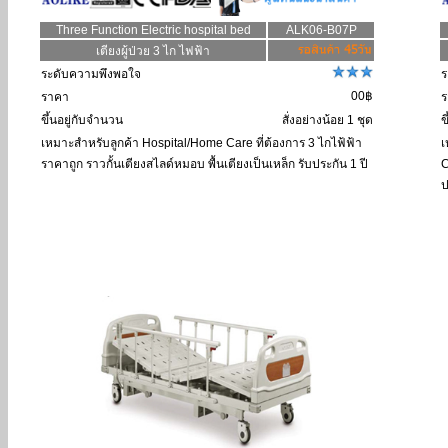
Three Function Electric hospital bed
ALK06-B07P
เตียงผู้ป่วย 3 ไก ไฟฟ้า
ระดับความพึงพอใจ
ร
00฿
ราคา
ร
ขึ้นอยู่กับจำนวน
สั่งอย่างน้อย 1 ชุด
ข
เหมาะสำหรับลูกค้า
Hospital/Home Care ที่ต้องการ 3 ไกไฟ้ฟ้า
เ
ราคาถูก ราวกั้นเตียงสไลด์หมอบ พื้นเตียงเป็นเหล็ก รับประกัน 1 ปี
C
ป