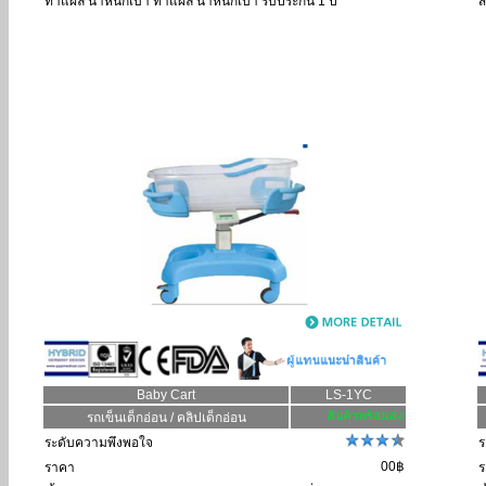
ทำแผล น้ำหนักเบา ทำแผล น้ำหนักเบา รับประกัน 1 ปี
ส
Baby Cart
LS-1YC
รถเข็นเด็กอ่อน / คลิปเด็กอ่อน
ระดับความพึงพอใจ
ร
00฿
ราคา
ร