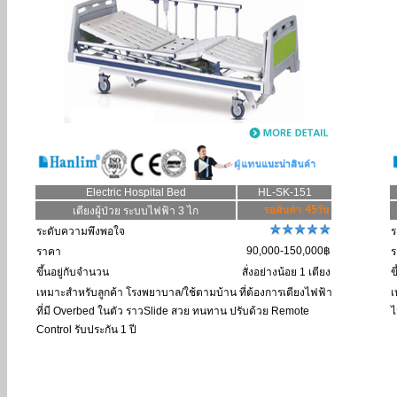
Electric Hospital Bed
HL-SK-151
เตียงผู้ป่วย ระบบไฟฟ้า 3 ไก
ระดับความพึงพอใจ
ร
90,000-150,000฿
ราคา
ร
ขึ้นอยู่กับจำนวน
สั่งอย่างน้อย 1 เตียง
ข
เหมาะสำหรับลูกค้า
โรงพยาบาล/ใช้ตามบ้าน ที่ต้องการเตียงไฟฟ้า
เ
ที่มี Overbed ในตัว ราวSlide สวย ทนทาน ปรับด้วย Remote
ไ
Control รับประกัน 1 ปี