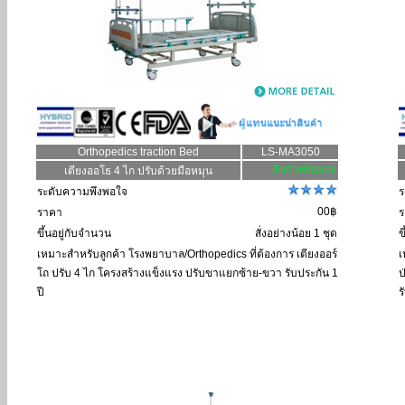
Orthopedics traction Bed
LS-MA3050
เตียงออโธ 4 ไก ปรับด้วยมือหมุน
ระดับความพึงพอใจ
ร
00฿
ราคา
ร
ขึ้นอยู่กับจำนวน
สั่งอย่างน้อย 1 ชุด
ข
เหมาะสำหรับลูกค้า
โรงพยาบาล/Orthopedics ที่ต้องการ เตียงออร์
เ
โถ ปรับ 4 ไก โครงสร้างแข็งแรง ปรับขาแยกซ้าย-ขวา รับประกัน 1
ป
ปี
ร