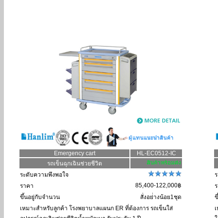
Emergency cart
HL-EC0512-IC
รถเข็นฉุกเฉินช่วยชีวิต
ระดับความพึงพอใจ
ร
85,400-122,000฿
ราคา
ร
ขึ้นอยู่กับจำนวน
สั่งอย่่างน้อย1ชุด
ข
เหมาะสำหรับลูกค้า
โรงพยาบาลแผนก ER ที่ต้องการ รถเข็นใส่
เ