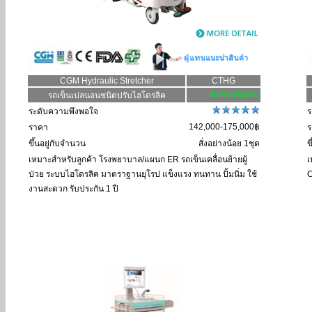
CGM Hydraulic Stretcher
CTHG
รถเข็นเปลนอนชนิดปรับไฮโดรลิค
ระดับความพึงพอใจ
ร
142,000-175,000฿
ราคา
ร
ขึ้นอยู่กับจำนวน
สั่งอย่างน้อย 1ชุด
ข
เหมาะสำหรับลูกค้า
โรงพยาบาล/แผนก ER รถเข็นเคลื่อนย้ายผู้
เ
ป่วย ระบบไฮโดรลิค มาตราฐานยุโรป แข็งแรง ทนทาน ปั้มนิ่ม ใช้
C
งานสะดวก รับประกัน 1 ปี