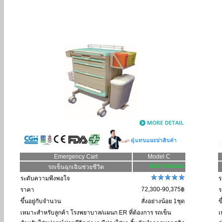
Emergency Cart
Model C
รถเข็นฉุกเฉินช่วยชีวิต
ระดับความพึงพอใจ
ร
72,300-90,375฿
ราคา
ร
ขึ้นอยู่กับจำนวน
สั่งอย่างน้อย 1ชุด
ข
เหมาะสำหรับลูกค้า
โรงพยาบาล/แผนก ER ที่ต้องการ รถเข็น
เ