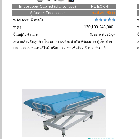
Endoscopic Cabinet (planet Type)
HL-ECK-4
ตู้เก็บสาย Endoscopic
ระดับความพึงพอใจ
ร
170,100-243,000฿
ราคา
ร
ขึ้นอยู่กับจำนวน
สั่งอย่่างน้อย1ชุด
ข
เหมาะสำหรับลูกค้า
โรงพยาบาล/ห้องผ่าตัด ที่ต้องการ ตู้เก็บสาย
เ
Endoscopic สเตอร์ไรด์ พร้อม UV ฆ่าเชื้อโรค รับประกัน 1 ปี
ค