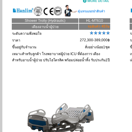
Shower Trolly (Hydraulic)
HL-MT610
เตียงอาบน้ำผู้ป่วย
ระดับความพึงพอใจ
ร
272,300-389,000฿
ราคา
ร
ขึ้นอยู่กับจำนวน
สั่งอย่่างน้อย1ชุด
ข
เหมาะสำหรับลูกค้า
โรงพยาบาล/ผู้ป่วย ICU ที่ต้องการ เตียง
เ
สำหรับอาบน้ำผู้ป่วย ปรับไฮโดรลิค พร้อมปล่อยน้ำทิ้ง รับประกัน1ปี
เ