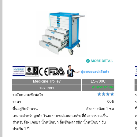
Medicine Trolley
LS-700C
รถจ่ายยา
ระดับความพึงพอใจ
ร
00฿
ราคา
ร
ขึ้นอยู่กับจำนวน
สั่งอย่างน้อย 1 ชุด
ข
เหมาะสำหรับลูกค้า
โรงพยาบาล/แผนกเภสัช ที่ต้องการ รถเข็น
เ
สำหรับจัด-แจกยา น้ำหนักเบา ลิ้นชักพลาสติก น้ำหนักเบา รับ
อ
ประกัน 1 ปี
ร