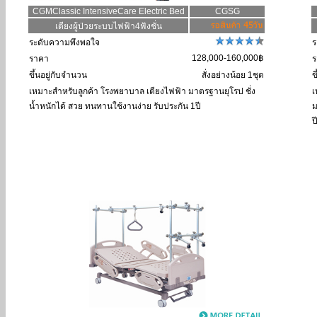
CGMClassic IntensiveCare Electric Bed
CGSG
เตียงผู้ป่วยระบบไฟฟ้า4ฟังชั่น
ระดับความพึงพอใจ
ร
128,000-160,000฿
ราคา
ร
ขึ้นอยู่กับจำนวน
สั่งอย่างน้อย 1ชุด
ข
เหมาะสำหรับลูกค้า
โรงพยาบาล เตียงไฟฟ้า มาตรฐานยุโรป ชั่ง
เ
น้ำหนักได้ สวย ทนทานใช้งานง่าย รับประกัน 1ปี
ม
ป