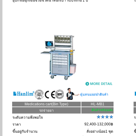
อุปกรณ์ฉุกเฉินช่วยชีวิตน้ำหนักเบา รับประกัน 1 ปี
ใ
Medications cart(Bin Type)
HL-MB1
รถจ่ายยา
ระดับความพึงพอใจ
ร
92,400-132,000฿
ราคา
ร
ขึ้นอยู่กับจำนวน
สั่งอย่างน้อย1 ชุด
ข