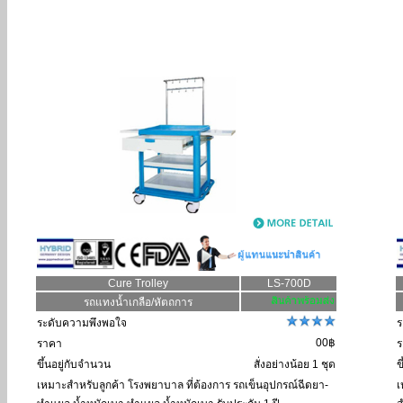
Cure Trolley
LS-700D
รถแทงน้ำเกลือ/หัตถการ
ระดับความพึงพอใจ
ร
00฿
ราคา
ร
ขึ้นอยู่กับจำนวน
สั่งอย่างน้อย 1 ชุด
ข
เหมาะสำหรับลูกค้า
โรงพยาบาล ที่ต้องการ รถเข็นอุปกรณ์ฉีดยา-
เ