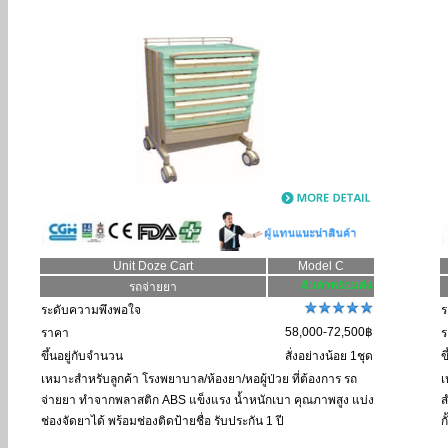
Unit Doze Cart
Model C
รถจ่ายยา
ระดับความพึงพอใจ
ร
58,000-72,500฿
ราคา
ร
ขึ้นอยู่กับจำนวน
สั่งอย่างน้อย 1ชุด
ข
เหมาะสำหรับลูกค้า
โรงพยาบาล/ห้องยา/หอผู้ป่วย ที่ต้องการ รถ
เ
จ่ายยา ทำจากพลาสติก ABS แข็งแรง น้ำหนักเบา คุณภาพสูง แบ่ง
ส
ช่องจัดยาได้ พร้อมช่องติดป้ายชื่อ รับประกัน 1 ปี
ก