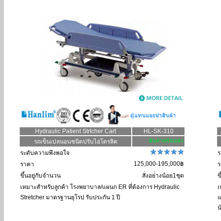
Hydraulic Patient Strtcher Cart
HL-SK-310
รถเข็นเปลนอนชนิดปรับไฮโดรลิค
ระดับความพึงพอใจ
ร
125,000-195,000฿
ราคา
ร
ขึ้นอยู่กับจำนวน
สั่งอย่่างน้อย1ชุด
ข
เหมาะสำหรับลูกค้า
โรงพยาบาล/แผนก ER ที่ต้องการ Hydraulic
เ
Stretcher มาตรฐานยุโรป รับประกัน 1 ปี
แ
น